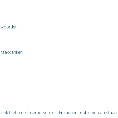
idwoorden,
praakklanken
enletsel in de linkerhersenhelft.
Er kunnen problemen ontstaan