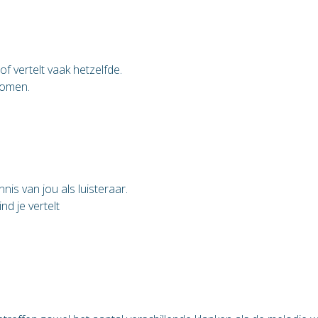
f vertelt vaak hetzelfde.
komen.
is van jou als luisteraar.
ind je vertelt