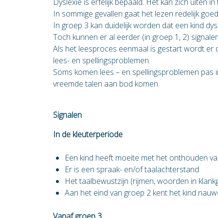
Dyslexie is erfelijk bepaald. Het kan zich uiten i
In sommige gevallen gaat het lezen redelijk goed
In groep 3 kan duidelijk worden dat een kind dysl
Toch kunnen er al eerder (in groep 1, 2) signalen 
Als het leesproces eenmaal is gestart wordt er
lees- en spellingsproblemen.
Soms komen lees – en spellingsproblemen pas in
vreemde talen aan bod komen.
Signalen
In de kleuterperiode
Een kind heeft moeite met het onthouden va
Er is een spraak- en/of taalachterstand
Het taalbewustzijn (rijmen, woorden in klan
Aan het eind van groep 2 kent het kind nauwel
Vanaf groep 3