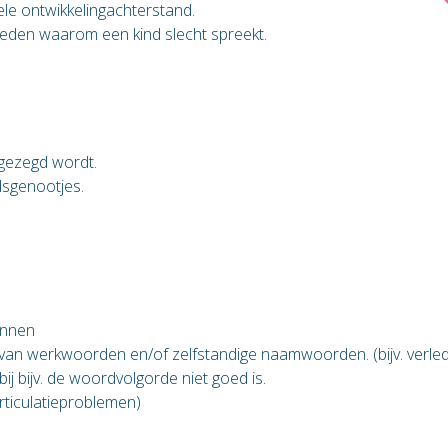
le ontwikkelingachterstand.
 reden waarom een kind slecht spreekt.
 gezegd wordt.
dsgenootjes.
zinnen
n van werkwoorden en/of zelfstandige naamwoorden. (bijv. verl
ij bijv. de woordvolgorde niet goed is.
rticulatieproblemen)