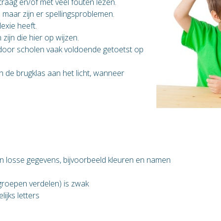
n traag en/of met veel fouten lezen.
 maar zijn er spellingsproblemen.
exie heeft.
zijn die hier op wijzen.
 door scholen vaak voldoende getoetst op
 de brugklas aan het licht, wanneer
n losse gegevens, bijvoorbeeld kleuren en namen
kgroepen verdelen) is zwak
ijks letters