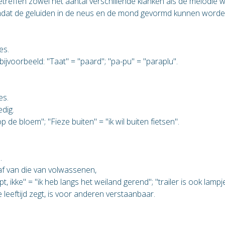
betreffen zowel het aantal verschillende klanken als de melodie
mdat de geluiden in de neus en de mond gevormd kunnen word
es.
ijvoorbeeld: "Taat" = "paard"; "pa-pu" = "paraplu".
es.
dig.
p de bloem"; "Fieze buiten" = "ik wil buiten fietsen".
n.
af van die van volwassenen,
pt, ikke" = "ik heb langs het weiland gerend"; "trailer is ook lamp
leeftijd zegt, is voor anderen verstaanbaar.