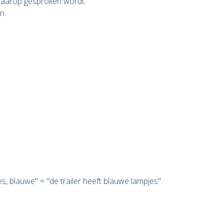
 waarop gesproken wordt.
en.
jes, blauwe" = "de trailer heeft blauwe lampjes".