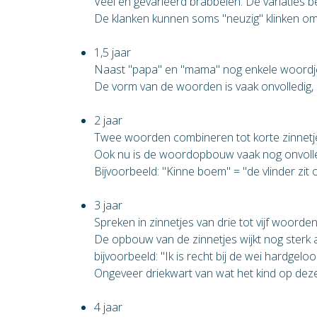
Veel en gevarieerd brabbelen. De variaties 
De klanken kunnen soms "neuzig" klinken o
1,5 jaar
Naast "papa" en "mama" nog enkele woordj
De vorm van de woorden is vaak onvolledig, b
2 jaar
Twee woorden combineren tot korte zinnetj
Ook nu is de woordopbouw vaak nog onvolle
Bijvoorbeeld: "Kinne boem" = "de vlinder zit o
3 jaar
Spreken in zinnetjes van drie tot vijf woorde
De opbouw van de zinnetjes wijkt nog sterk 
bijvoorbeeld: "Ik is recht bij de wei hardgeloo
Ongeveer driekwart van wat het kind op deze 
4 jaar