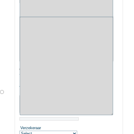
*
Reden aanmelding
Verwijzer
DTL Directe
Toegankelijkheid
Logopedie (geen
verwijzer)
Huisarts
Verwijzer
Naam huisarts
Verzekeraar