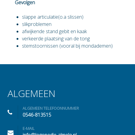
Gevolgen
slappe articulatie(o.a slissen)
slikproblemen
afwijkende stand gebit en kaak
verkeerde plaatsing van de tong
stemstoornissen (vooral bij mondademen)
ALGEMEEN
ALGEMEEN TELEFOONNUMMER
0546-813515
E-MAIL